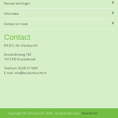
Nieuwe leerlingen
Informatie
Contact en route
Contact
R.K.B.S. De Uilenburcht
Zesstedenweg 182
1613 KD Grootebroek
Telefoon: 0228-511669
E-mail: info@bsuilenburcht.nl
Copyright De Uilenburcht 2026 - Aangeboden door
ParentCom